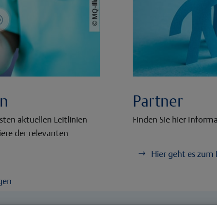
en
Partner
ten aktuellen Leitlinien
Finden Sie hier Inform
ere der relevanten
Hier geht es zum 
ngen