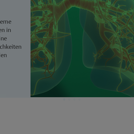
ieme
n in
ine
chkeiten
len