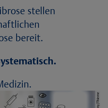
brose stellen
haftlichen
se bereit.
 Systematisch.
Medizin.