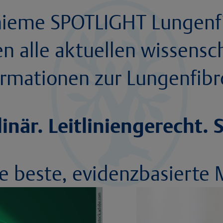
ieme SPOTLIGHT Lungenfi
en alle aktuellen wissensc
rmationen zur Lungenfibro
linär. Leitliniengerecht.
ie beste, evidenzbasierte 