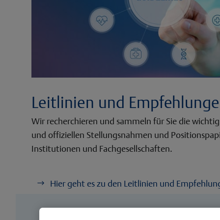
Leitlinien und Empfehlung
Wir recherchieren und sammeln für Sie die wichtigs
und offiziellen Stellungsnahmen und Positionspapi
Institutionen und Fachgesellschaften.
Hier geht es zu den Leitlinien und Empfehlu